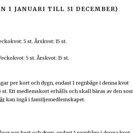
 1 JANUARI TILL 31 DECEMBER)
eckokvot: 5 st. Årskvot: 15 st.
Veckokvot: 5 st. Årskvot: 15 st.
ågar per kort och dygn, endast 1 regnbåge i denna kvot
 15 st. Ett medlemskort erhålls och skall bäras av den so
år
kan ingå i familjemedlemskapet.
ågar per kort och dygn, endast 1 regnbåge i denna kvot