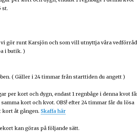
 st.
 vi gör runt Karsjön och som vill utnyttja våra vedförrå
 i butik. )
en. ( Gäller i 24 timmar från starttiden du angett )
ar per kort och dygn, endast 1 regnbåge i denna kvot få
 på samma kort och kvot. OBS! efter 24 timmar får du lösa
ett kort åt gången.
Skaffa här
kort kan göras på följande sätt.