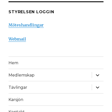
STYRELSEN LOGGIN
Möteshandlingar
Webmail
Hem
expande
Medlemskap
underm
expande
Tävlingar
underm
Karsjön
Kontakt