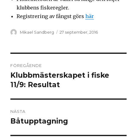
klubbens fiskeregler.
Registrering av fångst görs
här
Författare
Postat
Mikael Sandberg
27 september, 2016
Inläggsnavigering
FÖREGÅENDE
Klubbmästerskapet i fiske
Föregående
inlägg:
11/9: Resultat
NÄSTA
Båtupptagning
Nästa
inlägg: