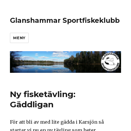
Glanshammar Sportfiskeklubb
MENY
Ny fisketävling:
Gäddligan
För att bli av med lite gädda i Karsjön så
startar vi nu en ny tävling som heter