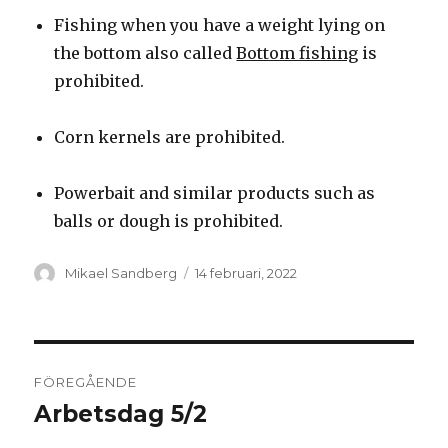
Fishing when you have a weight lying on
the bottom also called
Bottom fishing
is
prohibited.
Corn kernels are prohibited.
Powerbait and similar products such as
balls or dough is prohibited.
Författare
Postat
Mikael Sandberg
14 februari, 2022
Inläggsnavigering
FÖREGÅENDE
Arbetsdag 5/2
Föregående
inlägg: