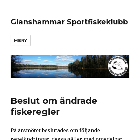
Glanshammar Sportfiskeklubb
MENY
Beslut om ändrade
fiskeregler
På årsmötet beslutades om följande
regeländringar, dessa gäller med omedelbar