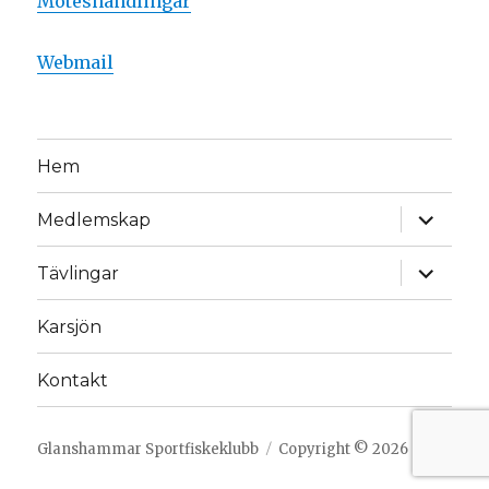
Möteshandlingar
Webmail
Hem
expande
Medlemskap
underm
expande
Tävlingar
underm
Karsjön
Kontakt
Glanshammar Sportfiskeklubb
Copyright © 2026