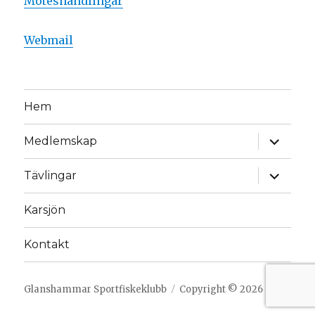
Möteshandlingar
Webmail
Hem
expande
Medlemskap
underm
expande
Tävlingar
underm
Karsjön
Kontakt
Glanshammar Sportfiskeklubb
Copyright © 2026