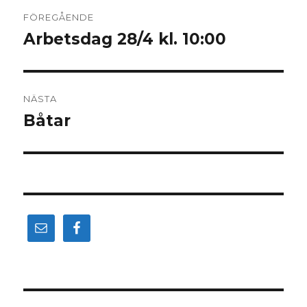
Inläggsnavigering
FÖREGÅENDE
Arbetsdag 28/4 kl. 10:00
Föregående
inlägg:
NÄSTA
Båtar
Nästa
inlägg: