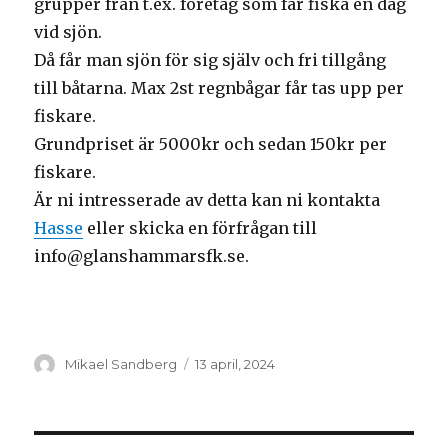
grupper från t.ex. företag som får fiska en dag
vid sjön.
Då får man sjön för sig själv och fri tillgång
till båtarna. Max 2st regnbågar får tas upp per
fiskare.
Grundpriset är 5000kr och sedan 150kr per
fiskare.
Är ni intresserade av detta kan ni kontakta
Hasse
eller skicka en förfrågan till
info@glanshammarsfk.se.
Författare
Postat
Mikael Sandberg
13 april, 2024