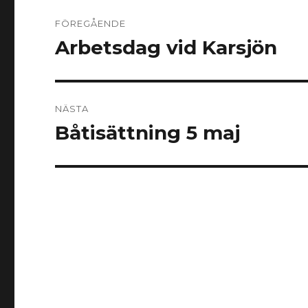
Inläggsnavigering
FÖREGÅENDE
Arbetsdag vid Karsjön
Föregående
inlägg:
NÄSTA
Båtisättning 5 maj
Nästa
inlägg: