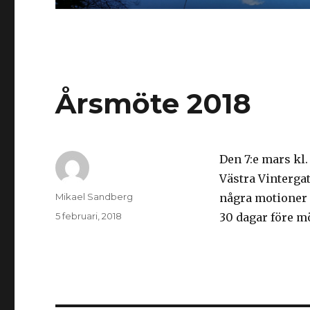
Årsmöte 2018
Den 7:e mars kl
Västra Vinterga
Författare
Mikael Sandberg
några motioner e
Postat
5 februari, 2018
30 dagar före mö