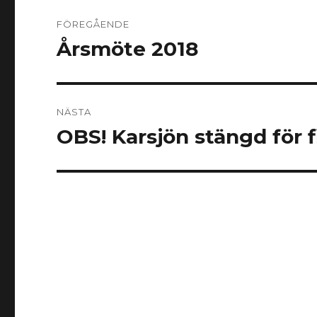
Inläggsnavigering
FÖREGÅENDE
Årsmöte 2018
Föregående
inlägg:
NÄSTA
OBS! Karsjön stängd för f
Nästa
inlägg: